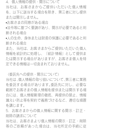
4．個人情報の提供・開示について
当社は、お客さまからご提供いただいた個人情報
を、以下に該当する場合を除き、第三者に対し提供
または開示しません。
•お客さまの同意がある場合
•法令等に基づく要請があり、開示が必要であると判
断される場合
•人の生命、身体または財産の保護に必要であると判
断される場合
また、当社は、お客さまからご提供いただいた個人
情報を統計的に処理し、「統計情報」として提供ま
たは開示する場合がありますが、お客さま個人を特
定できる情報は一切含まれておりません。
〈委託先への提供・開示について〉
当社は､個人情報の取り扱いについて､第三者に業務
を委託する場合があります｡委託先に対し、必要な
範囲でお客さまの個人情報を提供または開示する場
合には、個人情報管理の徹底、再提供の禁止、情報
漏えい防止等を契約で義務づけるなど、適切な措置
を講じます。
5．お客さまからの個人情報に関する開示・訂正・
削除の請求について
当社は、お客さまより個人情報の開示・訂正・削除
等のご依頼があった場合は、当社所定の手続に従