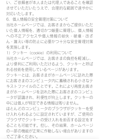
い、ご依頼者が本人または代理人であることを確認
させていただいたうえで、合理的な範囲で速やかに
対応いたします。
6．個人情報の安全管理対策について
当社ホームページでは、お客さまからご提供いただ
いた個人情報を、適切かつ厳重に管理し、個人情報
への不正アクセスや個人情報の紛失・破壊・改ざ
ん・漏えい等の防止に必要かつ十分な安全管理対策
を実施します。
1）クッキー（cookie）の利用について
当社ホームページでは、お客さまの負担を軽減し、
より便利にご利用いただけるよう、クッキーと呼ば
れる技術を使用しているページがあります。
クッキーとは、お客さまがホームページに訪れた際
にお客さまのコンピュータ内に蓄積される小さなテ
キストファイルのことです。これにより再度お客さ
まがホームページを訪れた際にお客さまのコンピュ
ータが認識され、利便性が向上します。クッキーの
中には個人が特定できる情報は残りません。
ほとんどのコンピュータのブラウザがクッキーを受
け入れられるように設定されていますが、ご使用の
ブラウザでクッキーの受け入れを拒否する設定をす
ることも可能です。但し、その結果、ホームページ
の一部の機能が正常に作動しない場合がありますの
でご了承ください。